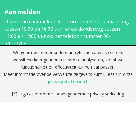
Aanmelden
U kunt zich aanmelden door ons te bellen op maandag
tussen 15:00 en 16:00 uur, of op donderdag tussen
11:00 en 12:00 uur op het telefoonnummer
06-
54237708
.
We gebruiken onder andere analytische cookies om ons
Contact
websiteverkeer geanonimiseerd te analyseren, zodat we
functionaliteit en effectiviteit kunnen aanpassen.
Telefoon:
Meer informatie over de verwerkte gegevens kunt u lezen in onze
06-54237708
privacystatement
.
E-mail:
info@logopediepraktijkdhaens.nl
[X] Ik ga akkoord met bovengenoemde privacy verklaring
Vestigingen
Adres:
Patrijsweg 30 (1e etage)
2289 EX Rijswijk