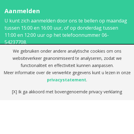
Aanmelden
U kunt zich aanmelden door ons te bellen op maandag
tussen 15:00 en 16:00 uur, of op donderdag tussen
11:00 en 12:00 uur op het telefoonnummer
06-
54237708
.
We gebruiken onder andere analytische cookies om ons
Contact
websiteverkeer geanonimiseerd te analyseren, zodat we
functionaliteit en effectiviteit kunnen aanpassen.
Telefoon:
Meer informatie over de verwerkte gegevens kunt u lezen in onze
06-54237708
privacystatement
.
E-mail:
info@logopediepraktijkdhaens.nl
[X] Ik ga akkoord met bovengenoemde privacy verklaring
Vestigingen
Adres:
Patrijsweg 30 (1e etage)
2289 EX Rijswijk