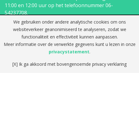
11:00 en 12:00 uur op het telefoonnummer
06-
54237708
.
We gebruiken onder andere analytische cookies om ons
Contact
websiteverkeer geanonimiseerd te analyseren, zodat we
functionaliteit en effectiviteit kunnen aanpassen.
Telefoon:
Meer informatie over de verwerkte gegevens kunt u lezen in onze
06-54237708
privacystatement
.
E-mail:
info@logopediepraktijkdhaens.nl
[X] Ik ga akkoord met bovengenoemde privacy verklaring
Vestigingen
Adres:
Patrijsweg 30 (1e etage)
2289 EX Rijswijk
Adres:
Draaistraat 16
2516 KE Den Haag